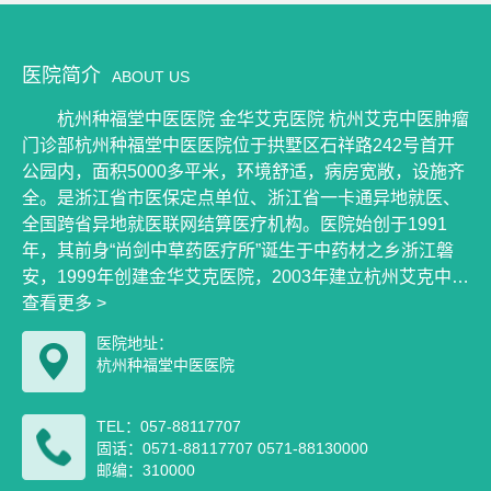
医院简介
ABOUT US
杭州种福堂中医医院 金华艾克医院 杭州艾克中医肿瘤
门诊部杭州种福堂中医医院位于拱墅区石祥路242号首开
公园内，面积5000多平米，环境舒适，病房宽敞，设施齐
全。是浙江省市医保定点单位、浙江省一卡通异地就医、
全国跨省异地就医联网结算医疗机构。医院始创于1991
年，其前身“尚剑中草药医疗所”诞生于中药材之乡浙江磐
安，1999年创建金华艾克医院，2003年建立杭州艾克中医
肿瘤门诊部，2016年创建杭州种福堂中医院，发展迄今已
查看更多 >
经有30多年的历史。医院立足中医治疗肿瘤特色综合发
医院地址：
展，集医疗、教学、科研、预防保健于一体，设有中医肿
杭州种福堂中医医院
瘤科、中医内科、中医妇科、中西医结合科、康复科、预
防保健科、放射科、超声科、医学检验科等科室，主治各
TEL：057-88117707
类肿瘤、肝硬化、中风等慢性疑难病及内外、妇科常见
固话：0571-88117707 0571-88130000
病、多发病。医院
邮编：310000